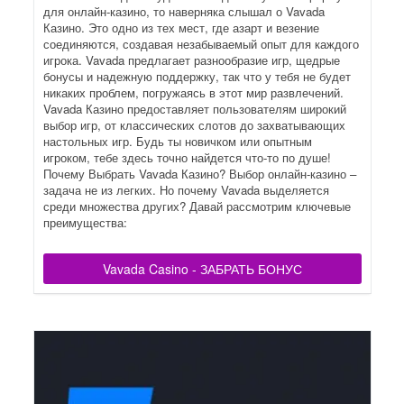
для онлайн-казино, то наверняка слышал о Vavada
Казино. Это одно из тех мест, где азарт и везение
соединяются, создавая незабываемый опыт для каждого
игрока. Vavada предлагает разнообразие игр, щедрые
бонусы и надежную поддержку, так что у тебя не будет
никаких проблем, погружаясь в этот мир развлечений.
Vavada Казино предоставляет пользователям широкий
выбор игр, от классических слотов до захватывающих
настольных игр. Будь ты новичком или опытным
игроком, тебе здесь точно найдется что-то по душе!
Почему Выбрать Vavada Казино? Выбор онлайн-казино –
задача не из легких. Но почему Vavada выделяется
среди множества других? Давай рассмотрим ключевые
преимущества:
Vavada Casino - ЗАБРАТЬ БОНУС