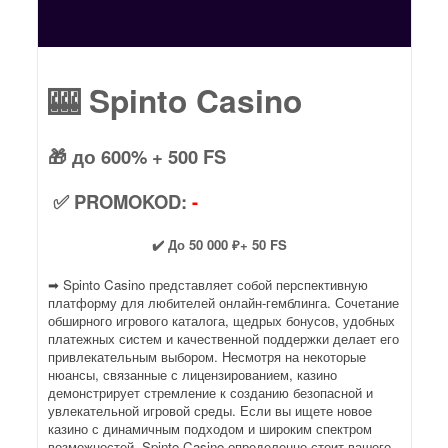
🎰 Spinto Casino
🎁 до 600% + 500 FS
✅ PROMOKOD:
-
✔️ До 50 000 ₽+ 50 FS
➡ Spinto Casino представляет собой перспективную
платформу для любителей онлайн-гемблинга. Сочетание
обширного игрового каталога, щедрых бонусов, удобных
платежных систем и качественной поддержки делает его
привлекательным выбором. Несмотря на некоторые
нюансы, связанные с лицензированием, казино
демонстрирует стремление к созданию безопасной и
увлекательной игровой среды. Если вы ищете новое
казино с динамичным подходом и широким спектром
возможностей, Spinto Casino определенно стоит вашего