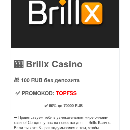
🎰 Brillx Casino
🎁 100 RUB без депозита
✅ PROMOKOD:
TOPFSS
✔️ 50% до 70000 RUB
➡ Приветствуем тебя в увлекательном мире онлайн-
казино! Сегодня у нас на повестке дня — Brillx Казино.
Если ты хотя бы раз задумывался о том, чтобы