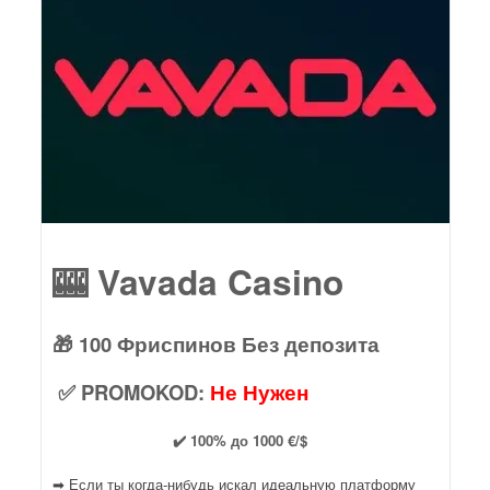
🎰 Vavada Casino
🎁 100 Фриспинов Без депозита
✅ PROMOKOD:
Не Нужен
✔️ 100% до 1000 €/$
➡ Если ты когда-нибудь искал идеальную платформу