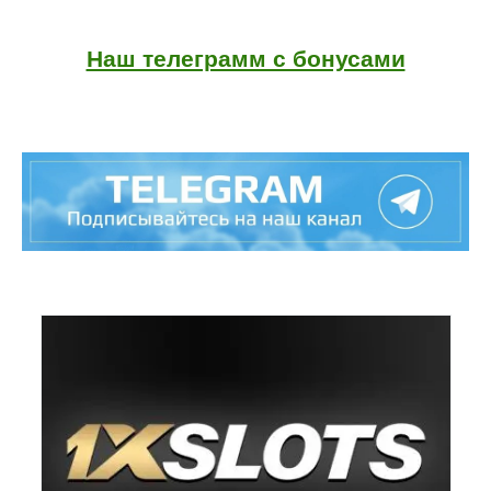
Наш телеграмм с бонусами