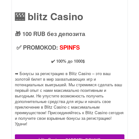
🎰 blitz Casino
🎁 100 RUB без депозита
✅ PROMOKOD:
SPINFS
✔️ 100% до 1000$
➡ Бонусы за регистрацию в Blitz Casino – это ваш
золотой билет в мир захватывающих игр и
потенциальных выигрышей. Мы стремимся сделать ваш
первый опыт с нами максимально позитивным и
выгодным. Не упустите возможность получить
дополнительные средства для игры и начать свое
приключение в Blitz Casino с максимальным
преимуществом! Присоединяйтесь к Blitz Casino сегодня
и получите свои взрывные бонусы за регистрацию!
Удачи!