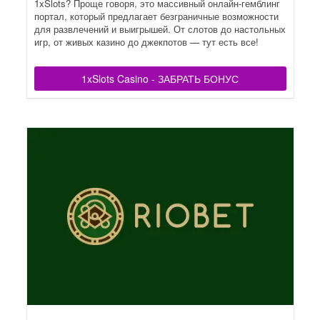
1xSlots? Проще говоря, это массивный онлайн-гемблинг
портал, который предлагает безграничные возможности
для развлечений и выигрышей. От слотов до настольных
игр, от живых казино до джекпотов — тут есть все!
1xSlots Casino - ЗАБРАТЬ БОНУС