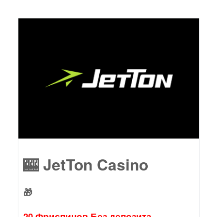
🎰 JetTon Casino
🎁
20 Фриспинов Без депозита