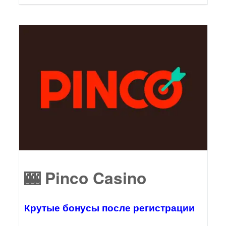
🎰 Pinco Casino
Крутые бонусы после регистрации