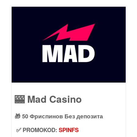
🎰 Mad Casino
🎁 50 Фриспинов Без депозита
✅ PROMOKOD:
SPINFS