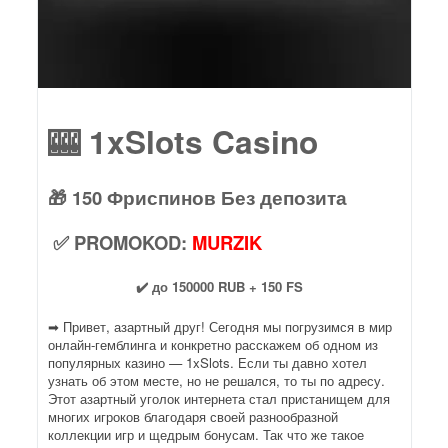
🎰 1xSlots Casino
🎁 150 Фриспинов Без депозита
✅ PROMOKOD:
MURZIK
✔️ до 150000 RUB + 150 FS
➡ Привет, азартный друг! Сегодня мы погрузимся в мир
онлайн-гемблинга и конкретно расскажем об одном из
популярных казино — 1xSlots. Если ты давно хотел
узнать об этом месте, но не решался, то ты по адресу.
Этот азартный уголок интернета стал пристанищем для
многих игроков благодаря своей разнообразной
коллекции игр и щедрым бонусам. Так что же такое