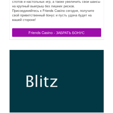
слотов и настольных игр, а также увеличить свои шансы
на крупный выигрыш без лишних рисков.
Присоединяйтесь к Friends Casino сегодня, получите
свой приветственный бонус и пусть удача будет на
вашей стороне!
Friends Casino - ЗАБРАТЬ БОНУС